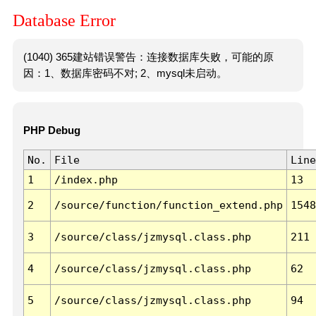
Database Error
(1040) 365建站错误警告：连接数据库失败，可能的原
因：1、数据库密码不对; 2、mysql未启动。
PHP Debug
No.
File
Line
1
/index.php
13
2
/source/function/function_extend.php
1548
3
/source/class/jzmysql.class.php
211
4
/source/class/jzmysql.class.php
62
5
/source/class/jzmysql.class.php
94