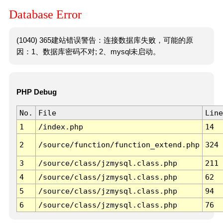
Database Error
(1040) 365建站错误警告：连接数据库失败，可能的原
因：1、数据库密码不对; 2、mysql未启动。
PHP Debug
No.
File
Line
1
/index.php
14
2
/source/function/function_extend.php
324
3
/source/class/jzmysql.class.php
211
4
/source/class/jzmysql.class.php
62
5
/source/class/jzmysql.class.php
94
6
/source/class/jzmysql.class.php
76