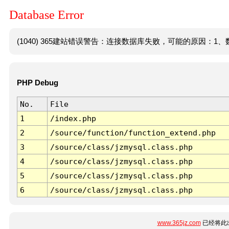
Database Error
(1040) 365建站错误警告：连接数据库失败，可能的原因：1、数
PHP Debug
No.
File
1
/index.php
2
/source/function/function_extend.php
3
/source/class/jzmysql.class.php
4
/source/class/jzmysql.class.php
5
/source/class/jzmysql.class.php
6
/source/class/jzmysql.class.php
www.365jz.com
已经将此