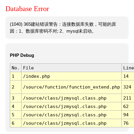
Database Error
(1040) 365建站错误警告：连接数据库失败，可能的原
因：1、数据库密码不对; 2、mysql未启动。
PHP Debug
No.
File
Line
1
/index.php
14
2
/source/function/function_extend.php
324
3
/source/class/jzmysql.class.php
211
4
/source/class/jzmysql.class.php
62
5
/source/class/jzmysql.class.php
94
6
/source/class/jzmysql.class.php
76