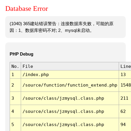
Database Error
(1040) 365建站错误警告：连接数据库失败，可能的原
因：1、数据库密码不对; 2、mysql未启动。
PHP Debug
No.
File
Line
1
/index.php
13
2
/source/function/function_extend.php
1548
3
/source/class/jzmysql.class.php
211
4
/source/class/jzmysql.class.php
62
5
/source/class/jzmysql.class.php
94