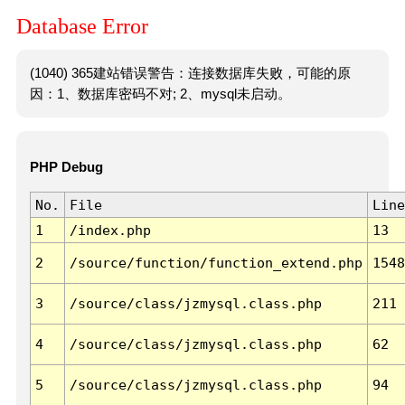
Database Error
(1040) 365建站错误警告：连接数据库失败，可能的原
因：1、数据库密码不对; 2、mysql未启动。
PHP Debug
No.
File
Line
1
/index.php
13
2
/source/function/function_extend.php
1548
3
/source/class/jzmysql.class.php
211
4
/source/class/jzmysql.class.php
62
5
/source/class/jzmysql.class.php
94