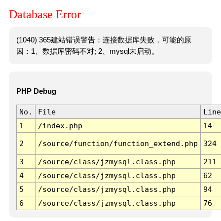
Database Error
(1040) 365建站错误警告：连接数据库失败，可能的原
因：1、数据库密码不对; 2、mysql未启动。
PHP Debug
No.
File
Line
1
/index.php
14
2
/source/function/function_extend.php
324
3
/source/class/jzmysql.class.php
211
4
/source/class/jzmysql.class.php
62
5
/source/class/jzmysql.class.php
94
6
/source/class/jzmysql.class.php
76