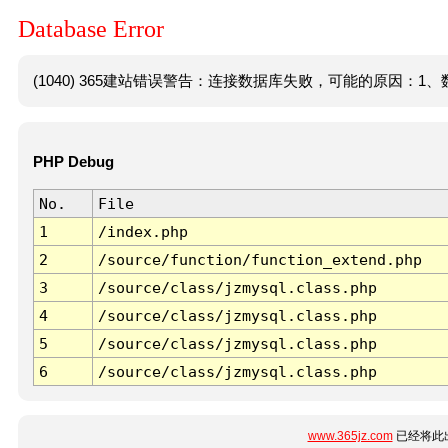
Database Error
(1040) 365建站错误警告：连接数据库失败，可能的原因：1、数
PHP Debug
No.
File
1
/index.php
2
/source/function/function_extend.php
3
/source/class/jzmysql.class.php
4
/source/class/jzmysql.class.php
5
/source/class/jzmysql.class.php
6
/source/class/jzmysql.class.php
www.365jz.com
已经将此