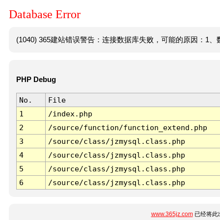
Database Error
(1040) 365建站错误警告：连接数据库失败，可能的原因：1、数
PHP Debug
No.
File
1
/index.php
2
/source/function/function_extend.php
3
/source/class/jzmysql.class.php
4
/source/class/jzmysql.class.php
5
/source/class/jzmysql.class.php
6
/source/class/jzmysql.class.php
www.365jz.com
已经将此