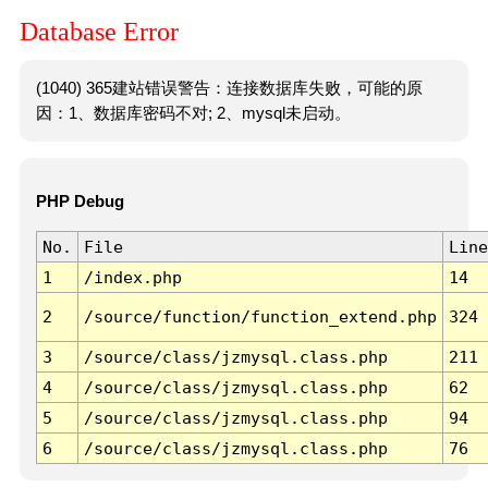
Database Error
(1040) 365建站错误警告：连接数据库失败，可能的原
因：1、数据库密码不对; 2、mysql未启动。
PHP Debug
No.
File
Line
1
/index.php
14
2
/source/function/function_extend.php
324
3
/source/class/jzmysql.class.php
211
4
/source/class/jzmysql.class.php
62
5
/source/class/jzmysql.class.php
94
6
/source/class/jzmysql.class.php
76