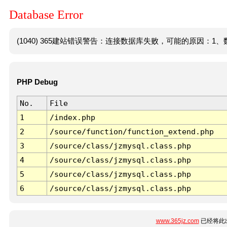
Database Error
(1040) 365建站错误警告：连接数据库失败，可能的原因：1、数
PHP Debug
No.
File
1
/index.php
2
/source/function/function_extend.php
3
/source/class/jzmysql.class.php
4
/source/class/jzmysql.class.php
5
/source/class/jzmysql.class.php
6
/source/class/jzmysql.class.php
www.365jz.com
已经将此