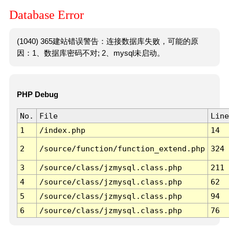
Database Error
(1040) 365建站错误警告：连接数据库失败，可能的原
因：1、数据库密码不对; 2、mysql未启动。
PHP Debug
No.
File
Line
1
/index.php
14
2
/source/function/function_extend.php
324
3
/source/class/jzmysql.class.php
211
4
/source/class/jzmysql.class.php
62
5
/source/class/jzmysql.class.php
94
6
/source/class/jzmysql.class.php
76