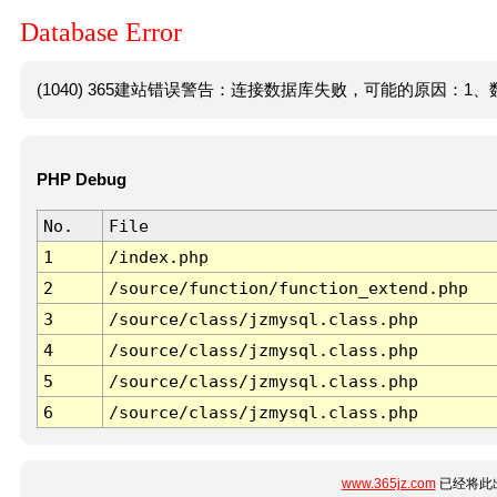
Database Error
(1040) 365建站错误警告：连接数据库失败，可能的原因：1、数
PHP Debug
No.
File
1
/index.php
2
/source/function/function_extend.php
3
/source/class/jzmysql.class.php
4
/source/class/jzmysql.class.php
5
/source/class/jzmysql.class.php
6
/source/class/jzmysql.class.php
www.365jz.com
已经将此