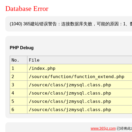
Database Error
(1040) 365建站错误警告：连接数据库失败，可能的原因：1、数
PHP Debug
No.
File
1
/index.php
2
/source/function/function_extend.php
3
/source/class/jzmysql.class.php
4
/source/class/jzmysql.class.php
5
/source/class/jzmysql.class.php
6
/source/class/jzmysql.class.php
www.365jz.com
已经将此