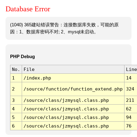
Database Error
(1040) 365建站错误警告：连接数据库失败，可能的原
因：1、数据库密码不对; 2、mysql未启动。
PHP Debug
No.
File
Line
1
/index.php
14
2
/source/function/function_extend.php
324
3
/source/class/jzmysql.class.php
211
4
/source/class/jzmysql.class.php
62
5
/source/class/jzmysql.class.php
94
6
/source/class/jzmysql.class.php
76