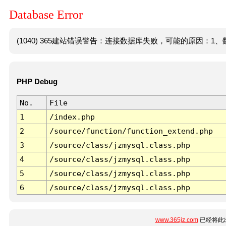
Database Error
(1040) 365建站错误警告：连接数据库失败，可能的原因：1、数
PHP Debug
No.
File
1
/index.php
2
/source/function/function_extend.php
3
/source/class/jzmysql.class.php
4
/source/class/jzmysql.class.php
5
/source/class/jzmysql.class.php
6
/source/class/jzmysql.class.php
www.365jz.com
已经将此