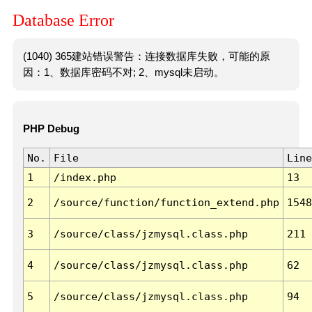
Database Error
(1040) 365建站错误警告：连接数据库失败，可能的原
因：1、数据库密码不对; 2、mysql未启动。
PHP Debug
No.
File
Line
1
/index.php
13
2
/source/function/function_extend.php
1548
3
/source/class/jzmysql.class.php
211
4
/source/class/jzmysql.class.php
62
5
/source/class/jzmysql.class.php
94