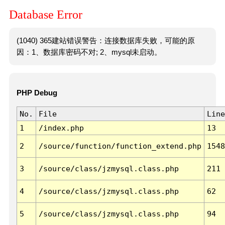
Database Error
(1040) 365建站错误警告：连接数据库失败，可能的原
因：1、数据库密码不对; 2、mysql未启动。
PHP Debug
No.
File
Line
1
/index.php
13
2
/source/function/function_extend.php
1548
3
/source/class/jzmysql.class.php
211
4
/source/class/jzmysql.class.php
62
5
/source/class/jzmysql.class.php
94