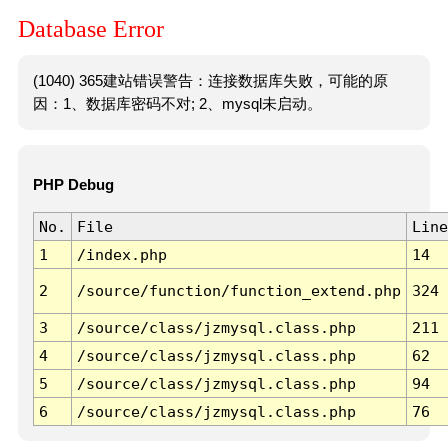
Database Error
(1040) 365建站错误警告：连接数据库失败，可能的原
因：1、数据库密码不对; 2、mysql未启动。
PHP Debug
No.
File
Line
1
/index.php
14
2
/source/function/function_extend.php
324
3
/source/class/jzmysql.class.php
211
4
/source/class/jzmysql.class.php
62
5
/source/class/jzmysql.class.php
94
6
/source/class/jzmysql.class.php
76