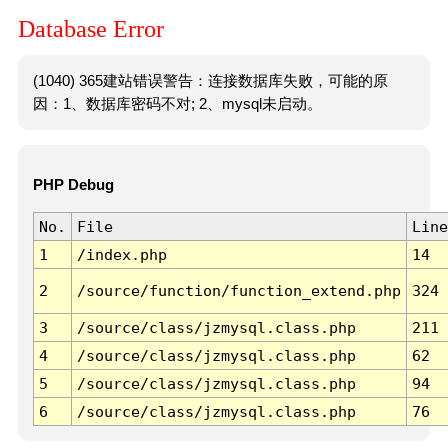
Database Error
(1040) 365建站错误警告：连接数据库失败，可能的原
因：1、数据库密码不对; 2、mysql未启动。
PHP Debug
No.
File
Line
1
/index.php
14
2
/source/function/function_extend.php
324
3
/source/class/jzmysql.class.php
211
4
/source/class/jzmysql.class.php
62
5
/source/class/jzmysql.class.php
94
6
/source/class/jzmysql.class.php
76