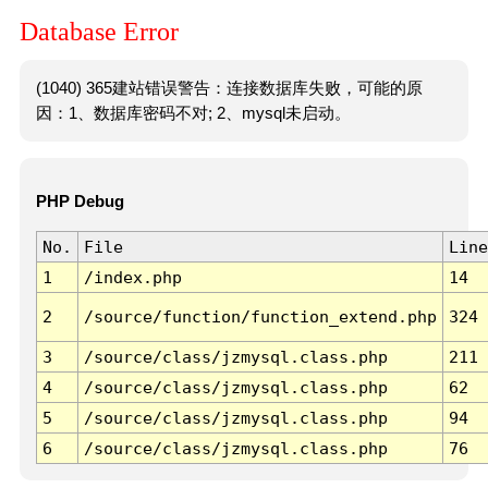
Database Error
(1040) 365建站错误警告：连接数据库失败，可能的原
因：1、数据库密码不对; 2、mysql未启动。
PHP Debug
No.
File
Line
1
/index.php
14
2
/source/function/function_extend.php
324
3
/source/class/jzmysql.class.php
211
4
/source/class/jzmysql.class.php
62
5
/source/class/jzmysql.class.php
94
6
/source/class/jzmysql.class.php
76