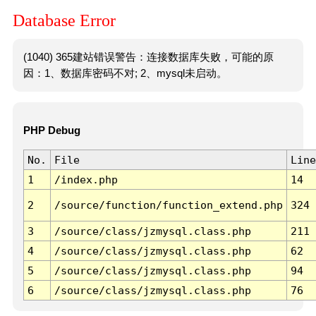
Database Error
(1040) 365建站错误警告：连接数据库失败，可能的原
因：1、数据库密码不对; 2、mysql未启动。
PHP Debug
No.
File
Line
1
/index.php
14
2
/source/function/function_extend.php
324
3
/source/class/jzmysql.class.php
211
4
/source/class/jzmysql.class.php
62
5
/source/class/jzmysql.class.php
94
6
/source/class/jzmysql.class.php
76