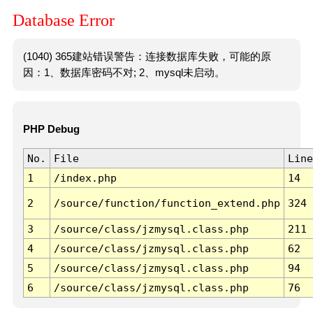
Database Error
(1040) 365建站错误警告：连接数据库失败，可能的原
因：1、数据库密码不对; 2、mysql未启动。
PHP Debug
No.
File
Line
1
/index.php
14
2
/source/function/function_extend.php
324
3
/source/class/jzmysql.class.php
211
4
/source/class/jzmysql.class.php
62
5
/source/class/jzmysql.class.php
94
6
/source/class/jzmysql.class.php
76