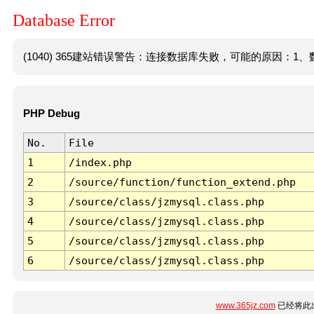
Database Error
(1040) 365建站错误警告：连接数据库失败，可能的原因：1、数
PHP Debug
No.
File
1
/index.php
2
/source/function/function_extend.php
3
/source/class/jzmysql.class.php
4
/source/class/jzmysql.class.php
5
/source/class/jzmysql.class.php
6
/source/class/jzmysql.class.php
www.365jz.com
已经将此