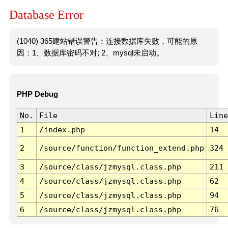
Database Error
(1040) 365建站错误警告：连接数据库失败，可能的原
因：1、数据库密码不对; 2、mysql未启动。
PHP Debug
No.
File
Line
1
/index.php
14
2
/source/function/function_extend.php
324
3
/source/class/jzmysql.class.php
211
4
/source/class/jzmysql.class.php
62
5
/source/class/jzmysql.class.php
94
6
/source/class/jzmysql.class.php
76