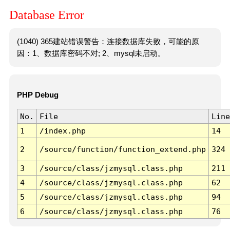
Database Error
(1040) 365建站错误警告：连接数据库失败，可能的原
因：1、数据库密码不对; 2、mysql未启动。
PHP Debug
No.
File
Line
1
/index.php
14
2
/source/function/function_extend.php
324
3
/source/class/jzmysql.class.php
211
4
/source/class/jzmysql.class.php
62
5
/source/class/jzmysql.class.php
94
6
/source/class/jzmysql.class.php
76