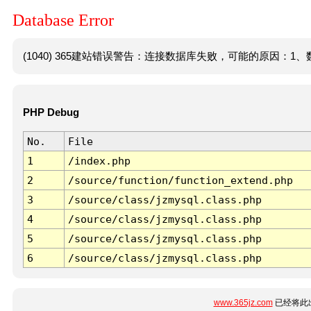
Database Error
(1040) 365建站错误警告：连接数据库失败，可能的原因：1、数
PHP Debug
No.
File
1
/index.php
2
/source/function/function_extend.php
3
/source/class/jzmysql.class.php
4
/source/class/jzmysql.class.php
5
/source/class/jzmysql.class.php
6
/source/class/jzmysql.class.php
www.365jz.com
已经将此