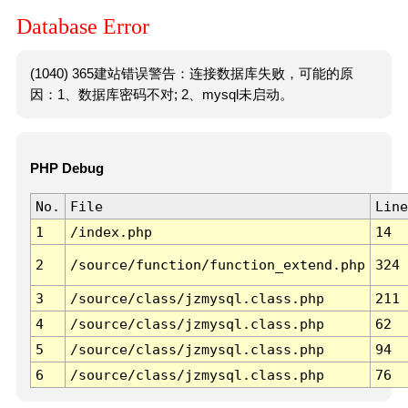
Database Error
(1040) 365建站错误警告：连接数据库失败，可能的原
因：1、数据库密码不对; 2、mysql未启动。
PHP Debug
No.
File
Line
1
/index.php
14
2
/source/function/function_extend.php
324
3
/source/class/jzmysql.class.php
211
4
/source/class/jzmysql.class.php
62
5
/source/class/jzmysql.class.php
94
6
/source/class/jzmysql.class.php
76