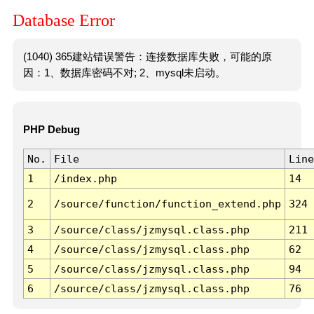
Database Error
(1040) 365建站错误警告：连接数据库失败，可能的原
因：1、数据库密码不对; 2、mysql未启动。
PHP Debug
No.
File
Line
1
/index.php
14
2
/source/function/function_extend.php
324
3
/source/class/jzmysql.class.php
211
4
/source/class/jzmysql.class.php
62
5
/source/class/jzmysql.class.php
94
6
/source/class/jzmysql.class.php
76