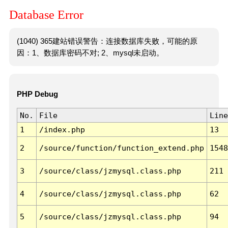
Database Error
(1040) 365建站错误警告：连接数据库失败，可能的原
因：1、数据库密码不对; 2、mysql未启动。
PHP Debug
No.
File
Line
1
/index.php
13
2
/source/function/function_extend.php
1548
3
/source/class/jzmysql.class.php
211
4
/source/class/jzmysql.class.php
62
5
/source/class/jzmysql.class.php
94