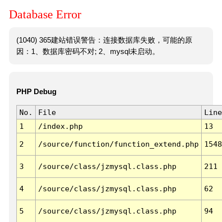
Database Error
(1040) 365建站错误警告：连接数据库失败，可能的原
因：1、数据库密码不对; 2、mysql未启动。
PHP Debug
No.
File
Line
1
/index.php
13
2
/source/function/function_extend.php
1548
3
/source/class/jzmysql.class.php
211
4
/source/class/jzmysql.class.php
62
5
/source/class/jzmysql.class.php
94