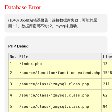
Database Error
(1040) 365建站错误警告：连接数据库失败，可能的原
因：1、数据库密码不对; 2、mysql未启动。
PHP Debug
No.
File
Line
1
/index.php
13
2
/source/function/function_extend.php
1548
3
/source/class/jzmysql.class.php
211
4
/source/class/jzmysql.class.php
62
5
/source/class/jzmysql.class.php
94