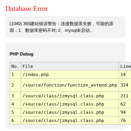
Database Error
(1040) 365建站错误警告：连接数据库失败，可能的原
因：1、数据库密码不对; 2、mysql未启动。
PHP Debug
No.
File
Line
1
/index.php
14
2
/source/function/function_extend.php
324
3
/source/class/jzmysql.class.php
211
4
/source/class/jzmysql.class.php
62
5
/source/class/jzmysql.class.php
94
6
/source/class/jzmysql.class.php
76