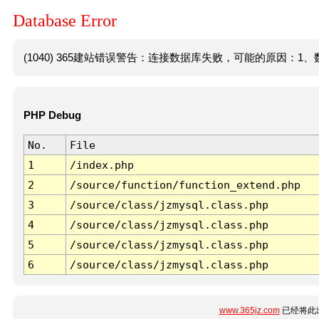
Database Error
(1040) 365建站错误警告：连接数据库失败，可能的原因：1、数
PHP Debug
No.
File
1
/index.php
2
/source/function/function_extend.php
3
/source/class/jzmysql.class.php
4
/source/class/jzmysql.class.php
5
/source/class/jzmysql.class.php
6
/source/class/jzmysql.class.php
www.365jz.com
已经将此