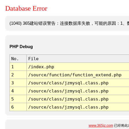
Database Error
(1040) 365建站错误警告：连接数据库失败，可能的原因：1、数
PHP Debug
No.
File
1
/index.php
2
/source/function/function_extend.php
3
/source/class/jzmysql.class.php
4
/source/class/jzmysql.class.php
5
/source/class/jzmysql.class.php
6
/source/class/jzmysql.class.php
www.365jz.com
已经将此