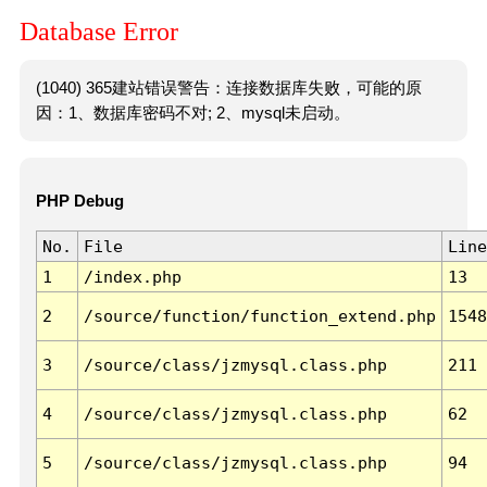
Database Error
(1040) 365建站错误警告：连接数据库失败，可能的原
因：1、数据库密码不对; 2、mysql未启动。
PHP Debug
No.
File
Line
1
/index.php
13
2
/source/function/function_extend.php
1548
3
/source/class/jzmysql.class.php
211
4
/source/class/jzmysql.class.php
62
5
/source/class/jzmysql.class.php
94