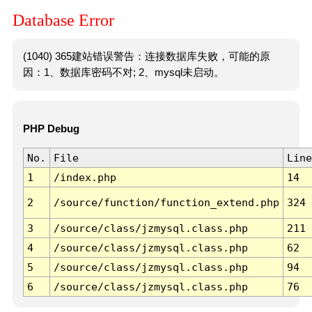
Database Error
(1040) 365建站错误警告：连接数据库失败，可能的原
因：1、数据库密码不对; 2、mysql未启动。
PHP Debug
No.
File
Line
1
/index.php
14
2
/source/function/function_extend.php
324
3
/source/class/jzmysql.class.php
211
4
/source/class/jzmysql.class.php
62
5
/source/class/jzmysql.class.php
94
6
/source/class/jzmysql.class.php
76