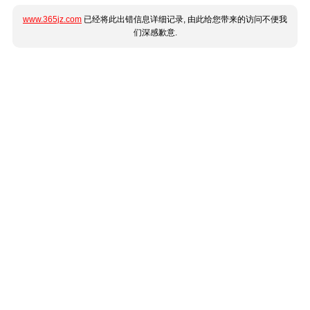
www.365jz.com
已经将此出错信息详细记录, 由此给您带来的访问不便我
们深感歉意.