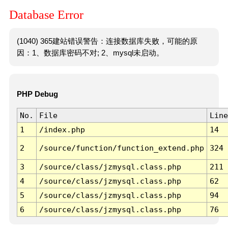
Database Error
(1040) 365建站错误警告：连接数据库失败，可能的原
因：1、数据库密码不对; 2、mysql未启动。
PHP Debug
No.
File
Line
1
/index.php
14
2
/source/function/function_extend.php
324
3
/source/class/jzmysql.class.php
211
4
/source/class/jzmysql.class.php
62
5
/source/class/jzmysql.class.php
94
6
/source/class/jzmysql.class.php
76