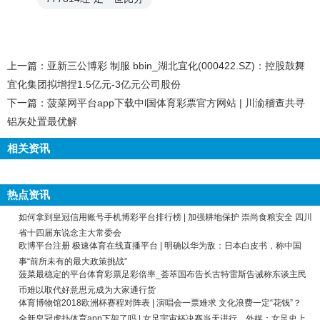
上一篇：
亚新三公博彩 制服 bbin_湖北宜化(000422.SZ)：控股鼓舞
宜化集团拟增捏1.5亿元-3亿元公司股份
下一篇：
菠菜网平台app下载中l国体育彩票官方网站 | 川渝稽查共寻
铝灰处置最优解
相关资讯
热点资讯
如何拿到皇冠信用账号手机博彩平台排行榜 | 加强耕地保护 崇尚食粮安全 四川
省十四届东说念主大常委会
欧博平台注册 极速体育在线直播平台 | 明确以华为敌：日本白皮书，称中国
事“前所未有的最大政策挑战”
菠菜最稳定的平台体育彩票足彩倍率_荟萃国布告长古特雷斯告诫称东谈主民
币难以取代好意思元成为大家通行货
体育博物馆2018欧洲杯赛程对阵表 | 演唱会一票难求 文化浪费一定“花钱”？
全新皇冠虎扑体育app下架了吗 | 女足宇宙杯决赛当天进行，外媒：女足史上