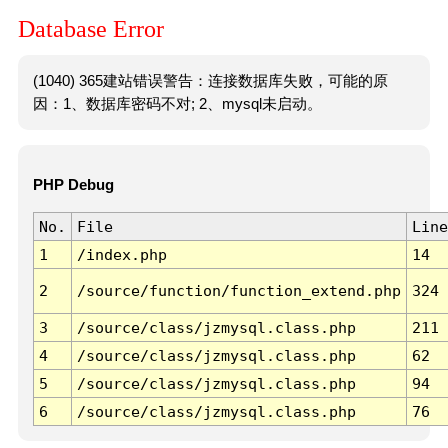
Database Error
(1040) 365建站错误警告：连接数据库失败，可能的原
因：1、数据库密码不对; 2、mysql未启动。
PHP Debug
No.
File
Line
1
/index.php
14
2
/source/function/function_extend.php
324
3
/source/class/jzmysql.class.php
211
4
/source/class/jzmysql.class.php
62
5
/source/class/jzmysql.class.php
94
6
/source/class/jzmysql.class.php
76