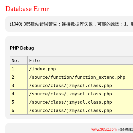
Database Error
(1040) 365建站错误警告：连接数据库失败，可能的原因：1、数
PHP Debug
No.
File
1
/index.php
2
/source/function/function_extend.php
3
/source/class/jzmysql.class.php
4
/source/class/jzmysql.class.php
5
/source/class/jzmysql.class.php
6
/source/class/jzmysql.class.php
www.365jz.com
已经将此