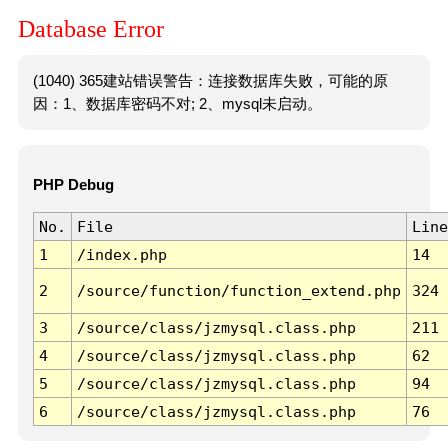
Database Error
(1040) 365建站错误警告：连接数据库失败，可能的原
因：1、数据库密码不对; 2、mysql未启动。
PHP Debug
No.
File
Line
1
/index.php
14
2
/source/function/function_extend.php
324
3
/source/class/jzmysql.class.php
211
4
/source/class/jzmysql.class.php
62
5
/source/class/jzmysql.class.php
94
6
/source/class/jzmysql.class.php
76