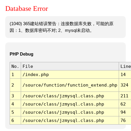
Database Error
(1040) 365建站错误警告：连接数据库失败，可能的原
因：1、数据库密码不对; 2、mysql未启动。
PHP Debug
No.
File
Line
1
/index.php
14
2
/source/function/function_extend.php
324
3
/source/class/jzmysql.class.php
211
4
/source/class/jzmysql.class.php
62
5
/source/class/jzmysql.class.php
94
6
/source/class/jzmysql.class.php
76