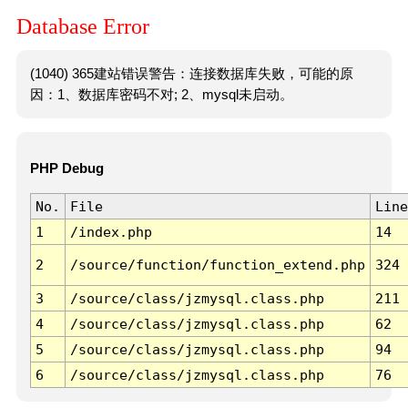
Database Error
(1040) 365建站错误警告：连接数据库失败，可能的原
因：1、数据库密码不对; 2、mysql未启动。
PHP Debug
No.
File
Line
1
/index.php
14
2
/source/function/function_extend.php
324
3
/source/class/jzmysql.class.php
211
4
/source/class/jzmysql.class.php
62
5
/source/class/jzmysql.class.php
94
6
/source/class/jzmysql.class.php
76