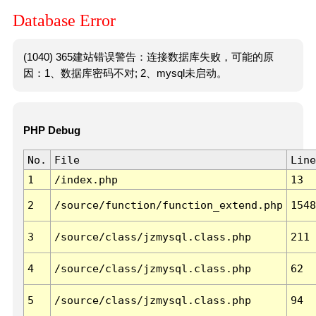
Database Error
(1040) 365建站错误警告：连接数据库失败，可能的原
因：1、数据库密码不对; 2、mysql未启动。
PHP Debug
No.
File
Line
1
/index.php
13
2
/source/function/function_extend.php
1548
3
/source/class/jzmysql.class.php
211
4
/source/class/jzmysql.class.php
62
5
/source/class/jzmysql.class.php
94