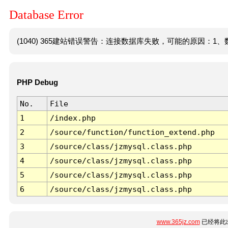
Database Error
(1040) 365建站错误警告：连接数据库失败，可能的原因：1、数
PHP Debug
No.
File
1
/index.php
2
/source/function/function_extend.php
3
/source/class/jzmysql.class.php
4
/source/class/jzmysql.class.php
5
/source/class/jzmysql.class.php
6
/source/class/jzmysql.class.php
www.365jz.com
已经将此