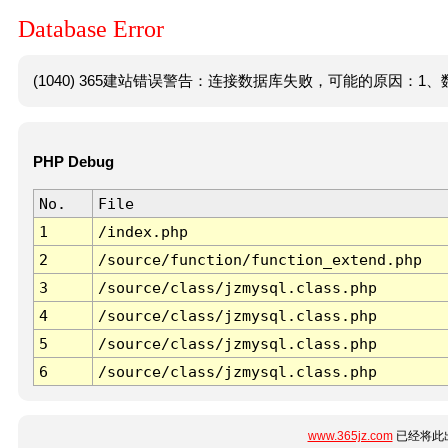
Database Error
(1040) 365建站错误警告：连接数据库失败，可能的原因：1、数
PHP Debug
No.
File
1
/index.php
2
/source/function/function_extend.php
3
/source/class/jzmysql.class.php
4
/source/class/jzmysql.class.php
5
/source/class/jzmysql.class.php
6
/source/class/jzmysql.class.php
www.365jz.com
已经将此