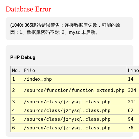
Database Error
(1040) 365建站错误警告：连接数据库失败，可能的原
因：1、数据库密码不对; 2、mysql未启动。
PHP Debug
No.
File
Line
1
/index.php
14
2
/source/function/function_extend.php
324
3
/source/class/jzmysql.class.php
211
4
/source/class/jzmysql.class.php
62
5
/source/class/jzmysql.class.php
94
6
/source/class/jzmysql.class.php
76