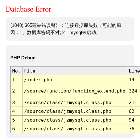
Database Error
(1040) 365建站错误警告：连接数据库失败，可能的原
因：1、数据库密码不对; 2、mysql未启动。
PHP Debug
No.
File
Line
1
/index.php
14
2
/source/function/function_extend.php
324
3
/source/class/jzmysql.class.php
211
4
/source/class/jzmysql.class.php
62
5
/source/class/jzmysql.class.php
94
6
/source/class/jzmysql.class.php
76